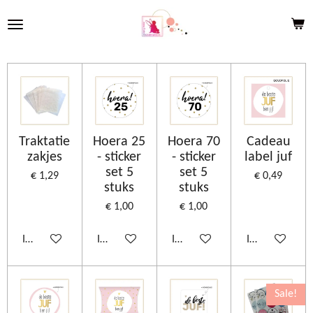
Ga
direct
naar
de
hoofdinhoud
Traktatie
Hoera 25
Hoera 70
Cadeau
zakjes
- sticker
- sticker
label juf
set 5
set 5
€ 1,29
€ 0,49
stuks
stuks
€ 1,00
€ 1,00
In winkelwagen
In winkelwagen
In winkelwagen
In winkelwage
Sale!