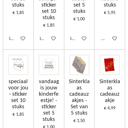
stuks
sticker
set 5
stuks
set 10
stuks
€ 1,85
€ 5,95
stuks
€ 1,00
€ 1,85
In winkelwagen
In winkelwagen
In winkelwagen
Bekijk details
speciaal
vandaag
Sinterkla
Sinterkla
voor jou
is jouw
as
as
- sticker
kinderfe
cadeauz
cadeauz
set 10
estje! -
akjes -
akje
stuks
sticker
Set van
€ 4,99
set 5
5 stuks
€ 1,85
stuks
€ 1,50
€ 1,00