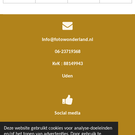
Info@fotowonderland.nl
06-23719368
KvK : 88149943
Uden
Social media
Deze website gebruikt cookies voor analyse-doeleinden
I
F
en/of het tonen van advertenties. Door gebruik te