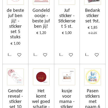
de beste
Gondeld
Juf
Bedank
juf ben
oosje -
sticker -
sticker
jij! -
beste juf
Stickerse
set 9st.
sticker
ben jij!
t 5 st.
€ 1,85
set 5
€ 1,20
€ 1,00
€ 2,25
stuks
€ 1,00
In winkelwagen
In winkelwagen
In winkelwagen
In winkelwage
Gender
Het
kusje
Pasen
reveal -
komt
voor
stickers
sticker
wel goed
mama -
met
set 10
schatje -
sticker
naam 6