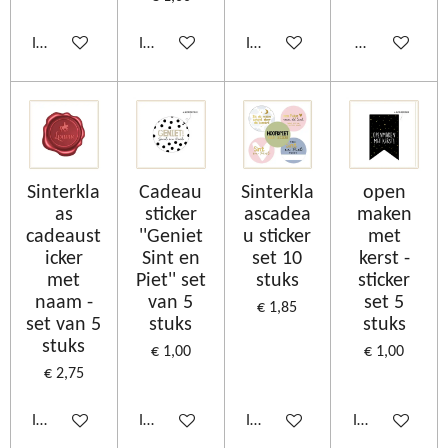
In winkelwagen
In winkelwagen
In winkelwagen
Bekijk details
Sinterkla
Cadeau
Sinterkla
open
as
sticker
ascadea
maken
cadeaust
''Geniet
u sticker
met
icker
Sint en
set 10
kerst -
met
Piet'' set
stuks
sticker
naam -
van 5
set 5
€ 1,85
set van 5
stuks
stuks
stuks
€ 1,00
€ 1,00
€ 2,75
In winkelwagen
In winkelwagen
In winkelwagen
In winkelwage