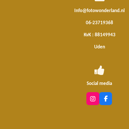
p
Info@fotowonderland.nl
p
06-23719368
KvK : 88149943
Uden
Social media
I
F
n
a
s
c
t
e
a
b