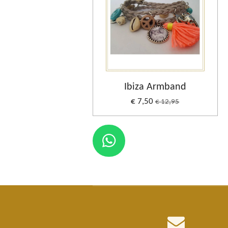
Ibiza Armband
€ 7,50
€ 12,95
W
h
a
t
s
A