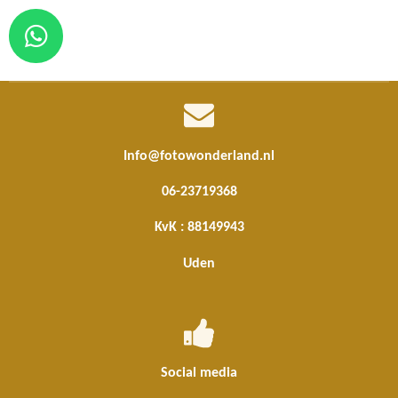
W
h
a
t
s
Info@fotowonderland.nl
A
06-23719368
p
p
KvK : 88149943
Uden
Social media