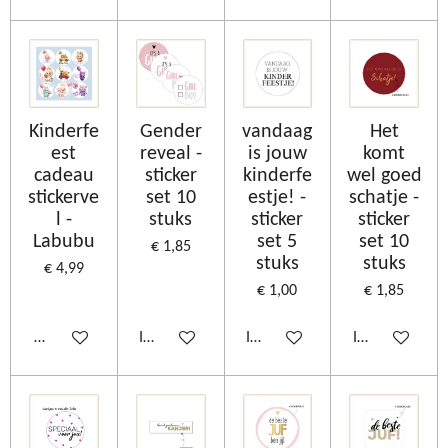
Kinderfe
Gender
vandaag
Het
est
reveal -
is jouw
komt
cadeau
sticker
kinderfe
wel goed
stickerve
set 10
estje! -
schatje -
l -
stuks
sticker
sticker
Labubu
set 5
set 10
€ 1,85
stuks
stuks
€ 4,99
€ 1,00
€ 1,85
Bekijk details
In winkelwagen
In winkelwagen
In winkelwage