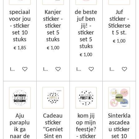
speciaal
Kanjer
de beste
Juf
voor jou
sticker -
juf ben
sticker -
- sticker
sticker
jij! -
Stickerse
set 10
set 5
sticker
t 5 st.
stuks
stuks
set 5
€ 1,00
stuks
€ 1,85
€ 1,00
€ 1,00
In winkelwagen
In winkelwagen
In winkelwagen
In winkelwage
Aju
Cadeau
kom jij
Sinterkla
paraplu
sticker
op mijn
ascadea
ik ga
''Geniet
feestje?
u sticker
naar de
Sint en
- sticker
set 10