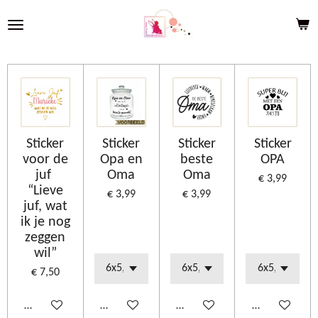
Ga
direct
naar
de
hoofdinhoud
Sticker
Sticker
Sticker
Sticker
voor de
Opa en
beste
OPA
juf
Oma
Oma
€ 3,99
“Lieve
€ 3,99
€ 3,99
juf, wat
ik je nog
zeggen
wil”
€ 7,50
Bekijk details
Bekijk details
Bekijk details
Bekijk details