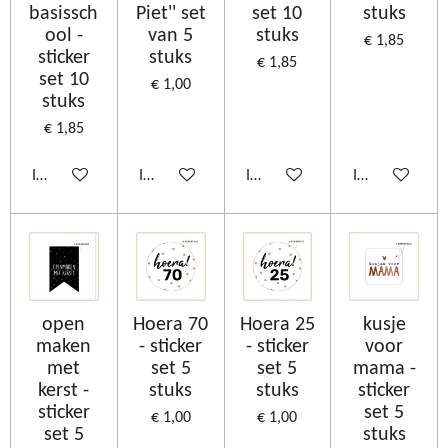
basissch
Piet'' set
set 10
stuks
ool -
van 5
stuks
€ 1,85
sticker
stuks
€ 1,85
set 10
€ 1,00
stuks
€ 1,85
In winkelwagen
In winkelwagen
In winkelwagen
In winkelwage
open
Hoera 70
Hoera 25
kusje
maken
- sticker
- sticker
voor
met
set 5
set 5
mama -
kerst -
stuks
stuks
sticker
sticker
set 5
€ 1,00
€ 1,00
set 5
stuks