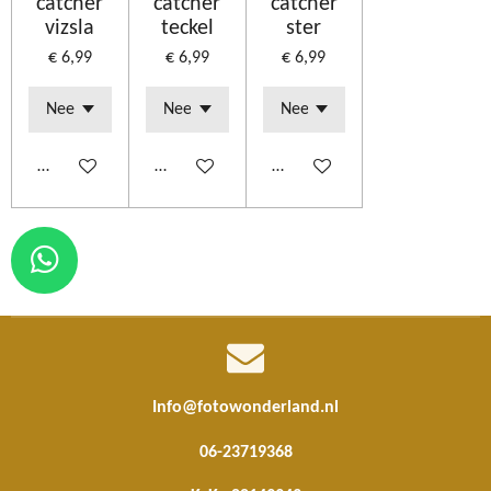
catcher
catcher
catcher
vizsla
teckel
ster
€ 6,99
€ 6,99
€ 6,99
Bekijk details
Bekijk details
Bekijk details
W
h
a
t
s
Info@fotowonderland.nl
A
06-23719368
p