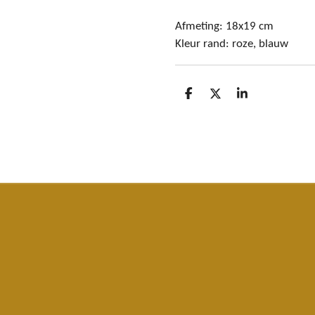
Afmeting: 18x19 cm
Kleur rand: roze, blauw
D
D
S
e
e
h
l
e
a
e
l
r
n
e