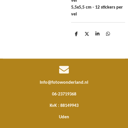
vel
5,5x5,5 cm - 12 stickers per
vel
D
D
S
D
e
e
h
e
l
e
a
l
e
l
r
e
n
e
n
Info@fotowonderland.nl
06-23719368
KvK : 88149943
Uden