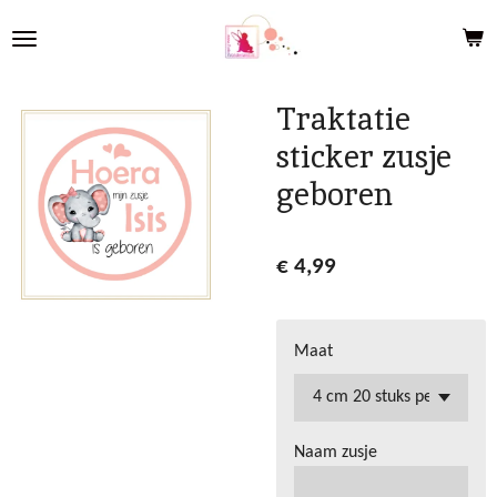
Ga
direct
naar
de
Traktatie
hoofdinhoud
sticker zusje
geboren
€ 4,99
Maat
Naam zusje