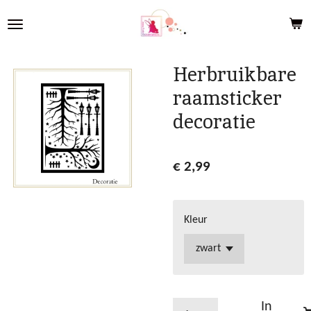
Ga
direct
naar
de
Herbruikbare
hoofdinhoud
raamsticker
decoratie
€ 2,99
Kleur
In