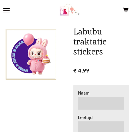
Ga
direct
naar
de
Labubu
hoofdinhoud
traktatie
stickers
€ 4,99
Naam
Leeftijd