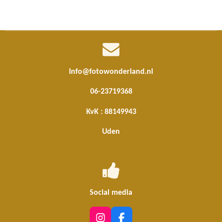
l
e
a
l
e
l
r
e
n
e
n
Info@fotowonderland.nl
06-23719368
KvK : 88149943
Uden
Social media
I
F