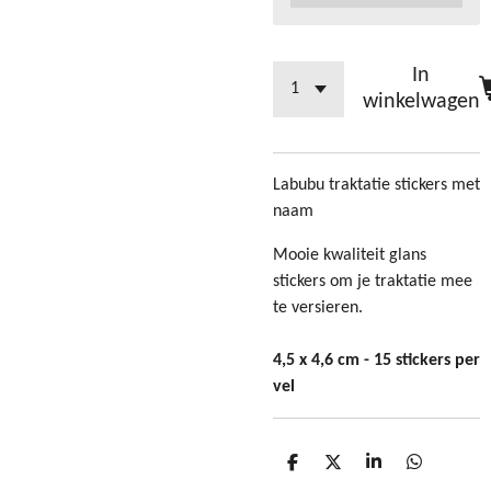
In
winkelwagen
Labubu traktatie stickers met
naam
Mooie kwaliteit glans
stickers om je traktatie mee
te versieren.
4,5 x 4,6 cm - 15 stickers per
vel
D
D
S
D
e
e
h
e