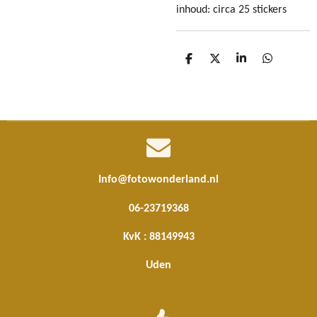
inhoud: circa 25 stickers
D
D
S
D
e
e
h
e
l
e
a
l
e
l
r
e
n
e
n
Info@fotowonderland.nl
06-23719368
KvK : 88149943
Uden