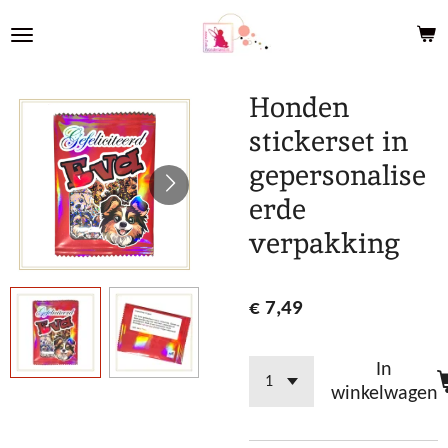
Ga
direct
naar
de
Honden
hoofdinhoud
stickerset in
gepersonalise
erde
verpakking
€ 7,49
In
winkelwagen