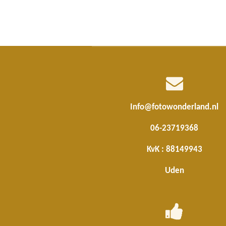
l
e
a
e
l
r
n
e
Info@fotowonderland.nl
06-23719368
KvK : 88149943
Uden