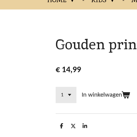
Gouden prin
€ 14,99
In winkelwagen
D
D
S
e
e
h