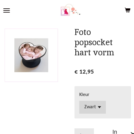
Ga
direct
naar
de
Foto
hoofdinhoud
popsocket
hart vorm
€ 12,95
Kleur
In