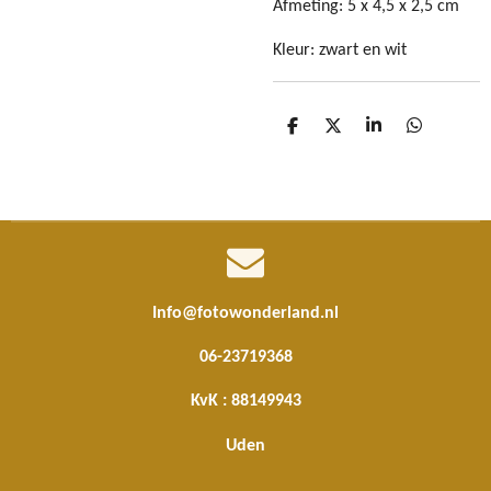
Afmeting: 5 x 4,5 x 2,5 cm
Kleur: zwart en wit
D
D
S
D
e
e
h
e
l
e
a
l
e
l
r
e
n
e
n
Info@fotowonderland.nl
06-23719368
KvK : 88149943
Uden