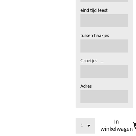
eind tijd feest
tussen haakjes
Groetjes .....
Adres
In
winkelwagen