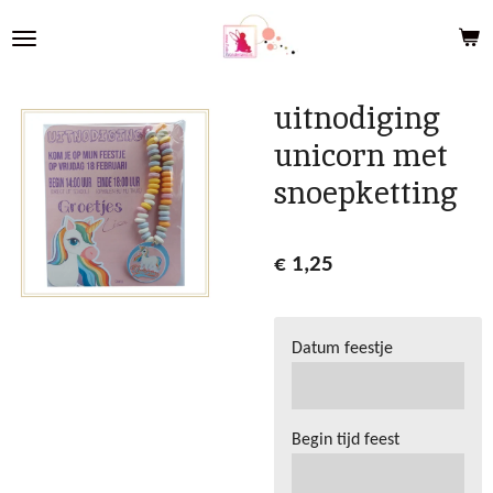
Ga
direct
naar
de
uitnodiging
hoofdinhoud
unicorn met
snoepketting
€ 1,25
Datum feestje
Begin tijd feest