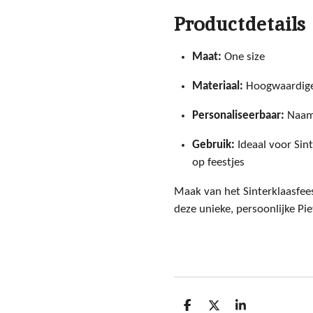
Productdetails
Maat:
One size
Materiaal:
Hoogwaardige 
Personaliseerbaar:
Naam 
Gebruik:
Ideaal voor Sint
op feestjes
Maak van het Sinterklaasfees
deze unieke, persoonlijke P
D
D
S