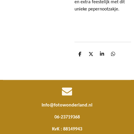
en extra feestelijk met dit
unieke pepernootzakje.
D
D
S
D
e
e
h
e
l
e
a
l
e
l
r
e
n
e
n
Info@fotowonderland.nl
06-23719368
KvK : 88149943