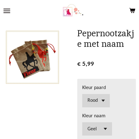
Ga
direct
naar
de
Pepernootzakj
hoofdinhoud
e met naam
€ 5,99
Kleur paard
Kleur naam