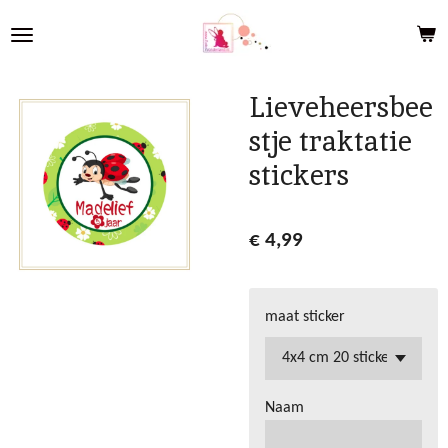
Ga
direct
naar
de
Lieveheersbee
hoofdinhoud
stje traktatie
stickers
€ 4,99
maat sticker
Naam