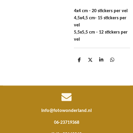
4x4 cm - 20 stickers per vel
4,5x4,5 cm- 15 stickers per
vel
5,5x5,5 cm - 12 stickers per
vel
D
D
S
D
e
e
h
e
l
e
a
l
e
l
r
e
n
e
n
Info@fotowonderland.nl
06-23719368