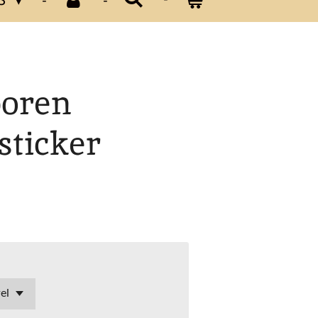
boren
 sticker