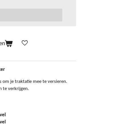
en
ker
s om je traktatie mee te versieren.
n te verkrijgen.
vel
vel