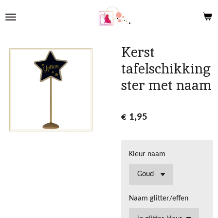
Ga
direct
naar
de
Kerst
hoofdinhoud
tafelschikking
ster met naam
€ 1,95
Kleur naam
Naam glitter/effen