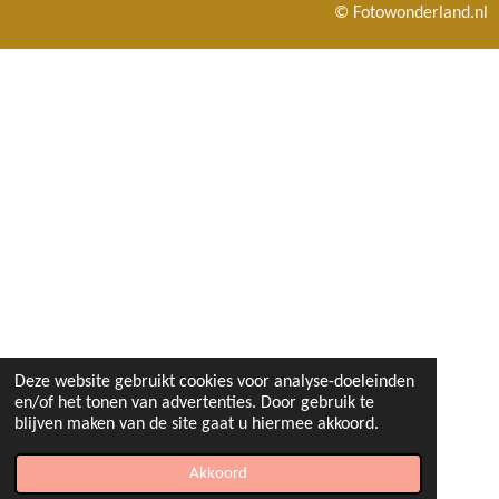
© Fotowonderland.nl
a
b
g
o
r
o
a
k
m
Deze website gebruikt cookies voor analyse-doeleinden
en/of het tonen van advertenties. Door gebruik te
blijven maken van de site gaat u hiermee akkoord.
Akkoord