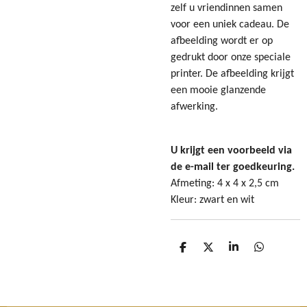
zelf u vriendinnen samen
voor een uniek cadeau. De
afbeelding wordt er op
gedrukt door onze speciale
printer. De afbeelding krijgt
een mooie glanzende
afwerking.
U krijgt een voorbeeld via
de e-mail ter goedkeuring.
Afmeting: 4 x 4 x 2,5 cm
Kleur: zwart en wit
D
D
S
D
e
e
h
e
l
e
a
l
e
l
r
e
n
e
n