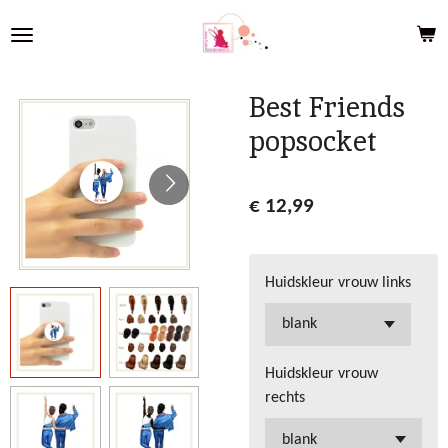
Ga
direct
naar
de
Best Friends
hoofdinhoud
popsocket
€ 12,99
Huidskleur vrouw links
Huidskleur vrouw
rechts